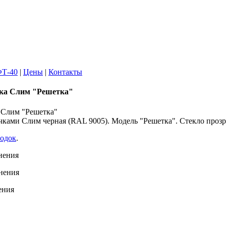
Т-40
|
Цены
|
Контакты
дка Слим "Решетка"
ками Слим черная (RAL 9005). Модель "Решетка". Стекло прозр
родок
.